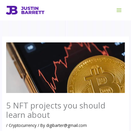
Skip
to
content
5 NFT projects you should
learn about
/
Cryptocurrency
/ By
digibarter@gmail.com